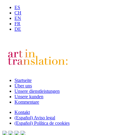
ES
CH
EN
FR
DE
Startseite
Über uns
Unsere dienstleistungen
Unsere kunden
Kommentare
Kontakt
(Español) Aviso legal
(Español) Política de cookies